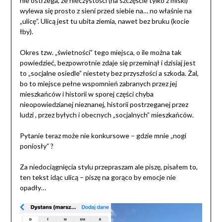
nie ostrzega, że nieczystości (na szczęście tylko z miski)
wylewa się prosto z sieni przed siebie na… no właśnie na
„ulicę”. Ulicą jest tu ubita ziemia, nawet bez bruku (kocie
łby).
Okres tzw. „świetności” tego miejsca, o ile można tak
powiedzieć, bezpowrotnie zdaje się przeminął i dzisiaj jest
to „socjalne osiedle” niestety bez przyszłości a szkoda. Żal,
bo to miejsce pełne wspomnień zabranych przez jej
mieszkańców i historii w sporej części chyba
nieopowiedzianej nieznanej, historii postrzeganej przez
ludzi , przez byłych i obecnych „socjalnych” mieszkańców.
Pytanie teraz może nie konkursowe – gdzie mnie „nogi
poniosły” ?
Za niedociągnięcia stylu przepraszam ale piszę, pisałem to,
ten tekst idąc ulicą – piszę na gorąco by emocje nie
opadły…