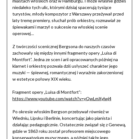
miastach włoskich oraz w Hamburgu. I może właśnie gdzieś
niedaleko tych ulic, którymi dzisiaj spacerują tysiące
turystów, młody kompozytor z Warszawy przeżywał przed
laty tremę premiery, słuchał prób orkiestry, rozmawiał ze
śpiewakami i marzył o sukcesie na włoskiej scenie
operowej…
Z twórczości scenicznej Bergsona do naszych czasów
zachowały się między innymi fragmenty opery „Luisa di
Montfort”. Jedna ze scen i arii opracowanych później na
klarnet i orkiestrę pozwala dziś usłyszeć charakter jego
muzyki — śpiewnej, romantycznej i wyraźnie zakorzenionej
w estetyce połowy XIX wieku.
Fragment opery „Luisa di Montfort”:
https://www.youtube.com/watch?v=yQwLmXylwj4
Po okresie włoskim Bergson przebywał również w
Wiedniu, Lipsku i Berlinie, koncertując jako pianista i
działając pedagogicznie. Ostatecznie związał się z Genewą,
gdzie w 1863 roku został profesorem miejscowego
konserwatorium muzycznego, a później także jego