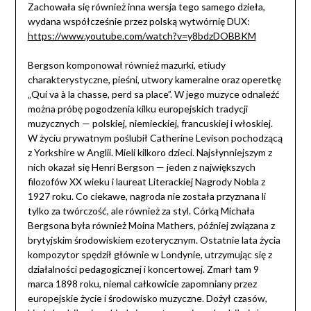
Zachowała się również inna wersja tego samego dzieła,
wydana współcześnie przez polską wytwórnię DUX:
https://www.youtube.com/watch?v=y8bdzDOBBKM
Bergson komponował również mazurki, etiudy
charakterystyczne, pieśni, utwory kameralne oraz operetkę
„Qui va à la chasse, perd sa place”. W jego muzyce odnaleźć
można próbę pogodzenia kilku europejskich tradycji
muzycznych — polskiej, niemieckiej, francuskiej i włoskiej.
W życiu prywatnym poślubił Catherine Levison pochodzącą
z Yorkshire w Anglii. Mieli kilkoro dzieci. Najsłynniejszym z
nich okazał się Henri Bergson — jeden z największych
filozofów XX wieku i laureat Literackiej Nagrody Nobla z
1927 roku. Co ciekawe, nagroda nie została przyznana li
tylko za twórczość, ale również za styl. Córką Michała
Bergsona była również Moina Mathers, później związana z
brytyjskim środowiskiem ezoterycznym. Ostatnie lata życia
kompozytor spędził głównie w Londynie, utrzymując się z
działalności pedagogicznej i koncertowej. Zmarł tam 9
marca 1898 roku, niemal całkowicie zapomniany przez
europejskie życie i środowisko muzyczne. Dożył czasów,