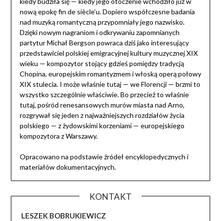
kiedy budziła się — kiedy jego otoczenie wchodziło już w
nową epokę fin de siècle’u. Dopiero współczesne badania
nad muzyką romantyczną przypomniały jego nazwisko.
Dzięki nowym nagraniom i odkrywaniu zapomnianych
partytur Michał Bergson powraca dziś jako interesujący
przedstawiciel polskiej emigracyjnej kultury muzycznej XIX
wieku — kompozytor stojący gdzieś pomiędzy tradycją
Chopina, europejskim romantyzmem i włoską operą połowy
XIX stulecia. I może właśnie tutaj — we Florencji — brzmi to
wszystko szczególnie właściwie. Bo przecież to właśnie
tutaj, pośród renesansowych murów miasta nad Arno,
rozgrywał się jeden z najważniejszych rozdziałów życia
polskiego — z żydowskimi korzeniami — europejskiego
kompozytora z Warszawy.
Opracowano na podstawie źródeł encyklopedycznych i
materiałów dokumentacyjnych.
KONTAKT
LESZEK BOBRUKIEWICZ