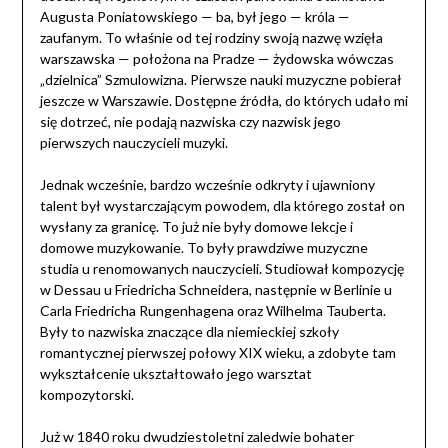
Augusta Poniatowskiego — ba, był jego — króla —
zaufanym. To właśnie od tej rodziny swoją nazwę wzięła
warszawska — położona na Pradze — żydowska wówczas
„dzielnica” Szmulowizna. Pierwsze nauki muzyczne pobierał
jeszcze w Warszawie. Dostępne źródła, do których udało mi
się dotrzeć, nie podają nazwiska czy nazwisk jego
pierwszych nauczycieli muzyki.
Jednak wcześnie, bardzo wcześnie odkryty i ujawniony
talent był wystarczającym powodem, dla którego został on
wysłany za granicę. To już nie były domowe lekcje i
domowe muzykowanie. To były prawdziwe muzyczne
studia u renomowanych nauczycieli. Studiował kompozycję
w Dessau u Friedricha Schneidera, następnie w Berlinie u
Carla Friedricha Rungenhagena oraz Wilhelma Tauberta.
Były to nazwiska znaczące dla niemieckiej szkoły
romantycznej pierwszej połowy XIX wieku, a zdobyte tam
wykształcenie ukształtowało jego warsztat
kompozytorski.
Już w 1840 roku dwudziestoletni zaledwie bohater