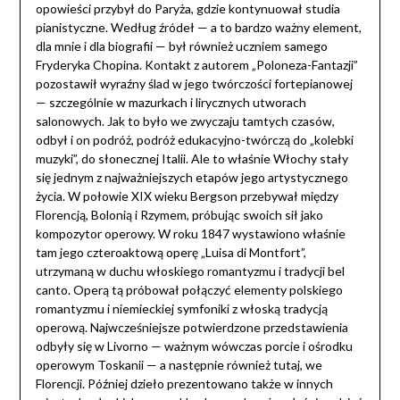
opowieści przybył do Paryża, gdzie kontynuował studia
pianistyczne. Według źródeł — a to bardzo ważny element,
dla mnie i dla biografii — był również uczniem samego
Fryderyka Chopina. Kontakt z autorem „Poloneza-Fantazji”
pozostawił wyraźny ślad w jego twórczości fortepianowej
— szczególnie w mazurkach i lirycznych utworach
salonowych. Jak to było we zwyczaju tamtych czasów,
odbył i on podróż, podróż edukacyjno-twórczą do „kolebki
muzyki”, do słonecznej Italii. Ale to właśnie Włochy stały
się jednym z najważniejszych etapów jego artystycznego
życia. W połowie XIX wieku Bergson przebywał między
Florencją, Bolonią i Rzymem, próbując swoich sił jako
kompozytor operowy. W roku 1847 wystawiono właśnie
tam jego czteroaktową operę „Luisa di Montfort”,
utrzymaną w duchu włoskiego romantyzmu i tradycji bel
canto. Operą tą próbował połączyć elementy polskiego
romantyzmu i niemieckiej symfoniki z włoską tradycją
operową. Najwcześniejsze potwierdzone przedstawienia
odbyły się w Livorno — ważnym wówczas porcie i ośrodku
operowym Toskanii — a następnie również tutaj, we
Florencji. Później dzieło prezentowano także w innych