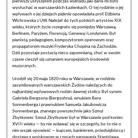
pierwszy usłyszałem podczas wykładu jaki dane mi było
wysłuchać w warszawskich Łazienkach. O tej rodzinie o jej
wpływach o jej dziejach pięknie opowiadała prof. Elżbieta
Wichrowska z UW. Należał do tych polskich artystów XIX
wieku, których życie rozegrało się pomiędzy Warszawą,
Berlinem, Paryżem, Florencją, Genewą i Londynem. Był
pianistą, pedagogiem, kompozytorem operowym oraz
propagatorem muzyki Fryderyka Chopina na Zachodzie.
Dziś pozostaje postacią nieco zapomnianą, choć w swoim
czasie cieszył się uznaniem europejskich środowisk
muzycznych.
Urodził się 20 maja 1820 roku w Warszawie, w rodzinie
zasymilowanych warszawskich Żydów należących do
najbardziej wpływowych rodzin dawnej stolicy. Był synem
Gabriela Bergsona (Bergsohna), wnukiem Bera
Sonnenberga i prawnukiem Samuela Jakubowicza
Sonnenberga, znanego powszechnie jako Szmul
Zbytkower. Szmul Zbytkower był w Warszawie pod koniec
XVIII wieku — by nie wdawać się w szczegóły, bo to nie o
nim wszak opowieść — kupcem, bankierem, przedsiębiorcą i
dostawcą wojskowym w czasach panowania Stanisława