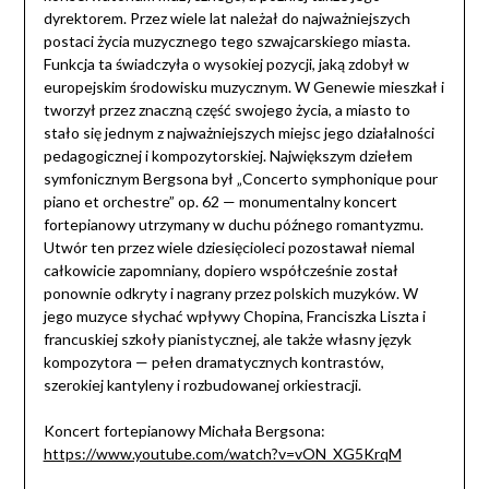
dyrektorem. Przez wiele lat należał do najważniejszych
postaci życia muzycznego tego szwajcarskiego miasta.
Funkcja ta świadczyła o wysokiej pozycji, jaką zdobył w
europejskim środowisku muzycznym. W Genewie mieszkał i
tworzył przez znaczną część swojego życia, a miasto to
stało się jednym z najważniejszych miejsc jego działalności
pedagogicznej i kompozytorskiej. Największym dziełem
symfonicznym Bergsona był „Concerto symphonique pour
piano et orchestre” op. 62 — monumentalny koncert
fortepianowy utrzymany w duchu późnego romantyzmu.
Utwór ten przez wiele dziesięcioleci pozostawał niemal
całkowicie zapomniany, dopiero współcześnie został
ponownie odkryty i nagrany przez polskich muzyków. W
jego muzyce słychać wpływy Chopina, Franciszka Liszta i
francuskiej szkoły pianistycznej, ale także własny język
kompozytora — pełen dramatycznych kontrastów,
szerokiej kantyleny i rozbudowanej orkiestracji.
Koncert fortepianowy Michała Bergsona:
https://www.youtube.com/watch?v=vON_XG5KrqM