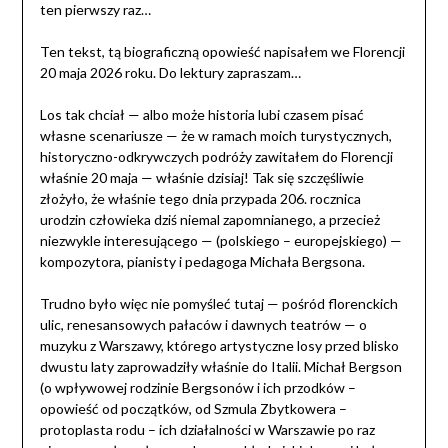
ten pierwszy raz…
Ten tekst, tą biograficzną opowieść napisałem we Florencji
20 maja 2026 roku. Do lektury zapraszam…
Los tak chciał — albo może historia lubi czasem pisać
własne scenariusze — że w ramach moich turystycznych,
historyczno-odkrywczych podróży zawitałem do Florencji
właśnie 20 maja — właśnie dzisiaj! Tak się szczęśliwie
złożyło, że właśnie tego dnia przypada 206. rocznica
urodzin człowieka dziś niemal zapomnianego, a przecież
niezwykle interesującego — (polskiego – europejskiego) —
kompozytora, pianisty i pedagoga Michała Bergsona.
Trudno było więc nie pomyśleć tutaj — pośród florenckich
ulic, renesansowych pałaców i dawnych teatrów — o
muzyku z Warszawy, którego artystyczne losy przed blisko
dwustu laty zaprowadziły właśnie do Italii. Michał Bergson
(o wpływowej rodzinie Bergsonów i ich przodków –
opowieść od początków, od Szmula Zbytkowera –
protoplasta rodu – ich działalności w Warszawie po raz