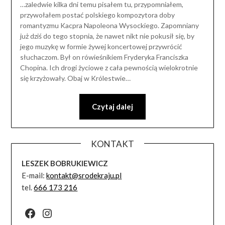
…zaledwie kilka dni temu pisałem tu, przypomniałem,
przywołałem postać polskiego kompozytora doby
romantyzmu Kacpra Napoleona Wysockiego. Zapomniany
już dziś do tego stopnia, że nawet nikt nie pokusił się, by
jego muzykę w formie żywej koncertowej przywrócić
słuchaczom. Był on rówieśnikiem Fryderyka Franciszka
Chopina. Ich drogi życiowe z cała pewnością wielokrotnie
się krzyżowały. Obaj w Królestwie…
Czytaj dalej
KONTAKT
LESZEK BOBRUKIEWICZ
E-mail:
kontakt@srodekraju.pl
tel.
666 173 216
Facebook
Instagram