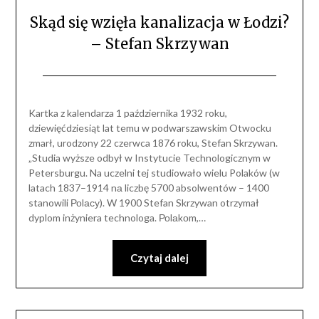
Skąd się wzięła kanalizacja w Łodzi?
– Stefan Skrzywan
Kartka z kalendarza 1 października 1932 roku,
dziewięćdziesiąt lat temu w podwarszawskim Otwocku
zmarł, urodzony 22 czerwca 1876 roku, Stefan Skrzywan.
„Studia wyższe odbył w Instytucie Technologicznym w
Petersburgu. Na uczelni tej studiowało wielu Polaków (w
latach 1837–1914 nа liczbę 5700 absolwentów – 1400
stanowili Роlасу). W 1900 Stefan Skrzywan otrzymał
dyplom inżyniera technologa. Роlаkоm,…
Czytaj dalej