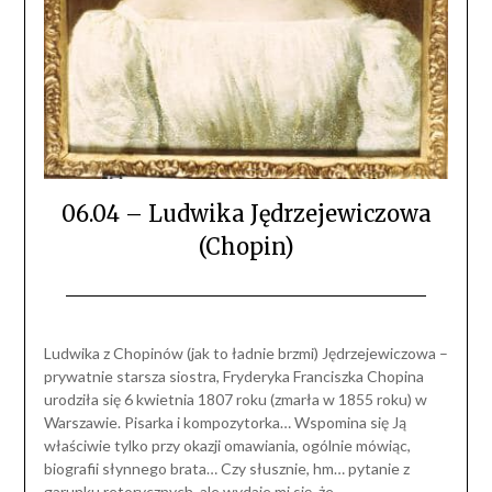
06.04 – Ludwika Jędrzejewiczowa
(Chopin)
Ludwika z Chopinów (jak to ładnie brzmi) Jędrzejewiczowa –
prywatnie starsza siostra, Fryderyka Franciszka Chopina
urodziła się 6 kwietnia 1807 roku (zmarła w 1855 roku) w
Warszawie. Pisarka i kompozytorka… Wspomina się Ją
właściwie tylko przy okazji omawiania, ogólnie mówiąc,
biografii słynnego brata… Czy słusznie, hm… pytanie z
garunku retorycznych, ale wydaje mi się, że…