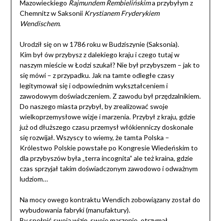
Mazowieckiego
Rajmundem Rembielińskim
a przybyłym z
Chemnitz w Saksonii
Krystianem Fryderykiem
Wendischem
.
Urodził się on w 1786 roku w Budziszynie (Saksonia).
Kim był ów przybysz z dalekiego kraju i czego tutaj w
naszym mieście w Łodzi szukał? Nie był przybyszem – jak to
się mówi – z przypadku. Jak na tamte odległe czasy
legitymował się i odpowiednim wykształceniem i
zawodowym doświadczeniem. Z zawodu był przędzalnikiem.
Do naszego miasta przybył, by zrealizować swoje
wielkoprzemysłowe wizje i marzenia. Przybył z kraju, gdzie
już od dłuższego czasu przemysł włókienniczy doskonale
się rozwijał. Wszyscy to wiemy, że tamta Polska –
Królestwo Polskie powstałe po Kongresie Wiedeńskim to
dla przybyszów była „terra incognita” ale też kraina, gdzie
czas sprzyjał takim doświadczonym zawodowo i odważnym
ludziom…
Na mocy owego kontraktu Wendich zobowiązany został do
wybudowania fabryki (manufaktury).
By spełnić swoją wizję, swoje marzenie, otrzymał