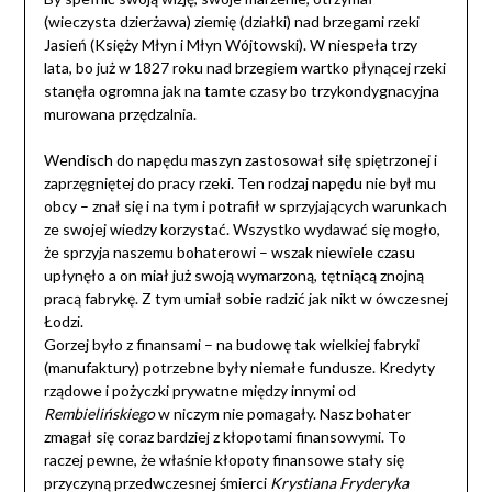
(wieczysta dzierżawa) ziemię (działki) nad brzegami rzeki
Jasień (Księży Młyn i Młyn Wójtowski). W niespeła trzy
lata, bo już w 1827 roku nad brzegiem wartko płynącej rzeki
stanęła ogromna jak na tamte czasy bo trzykondygnacyjna
murowana przędzalnia.
Wendisch do napędu maszyn zastosował siłę spiętrzonej i
zaprzęgniętej do pracy rzeki. Ten rodzaj napędu nie był mu
obcy – znał się i na tym i potrafił w sprzyjających warunkach
ze swojej wiedzy korzystać. Wszystko wydawać się mogło,
że sprzyja naszemu bohaterowi – wszak niewiele czasu
upłynęło a on miał już swoją wymarzoną, tętniącą znojną
pracą fabrykę. Z tym umiał sobie radzić jak nikt w ówczesnej
Łodzi.
Gorzej było z finansami – na budowę tak wielkiej fabryki
(manufaktury) potrzebne były niemałe fundusze. Kredyty
rządowe i pożyczki prywatne między innymi od
Rembielińskiego
w niczym nie pomagały. Nasz bohater
zmagał się coraz bardziej z kłopotami finansowymi. To
raczej pewne, że właśnie kłopoty finansowe stały się
przyczyną przedwczesnej śmierci
Krystiana Fryderyka